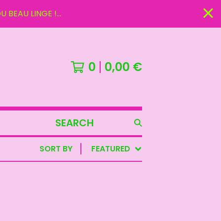
U BEAU LINGE !...
0
0,00
€
SEARCH
PRODUCTS
SORT BY
FEATURED