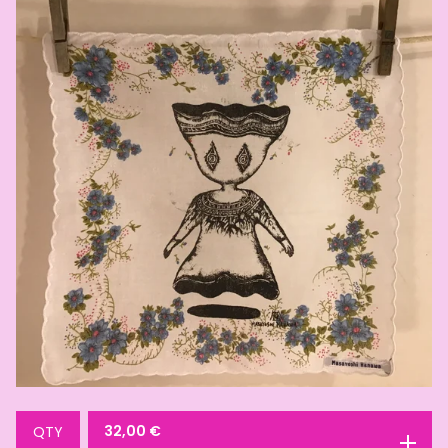
32,00
€
QTY